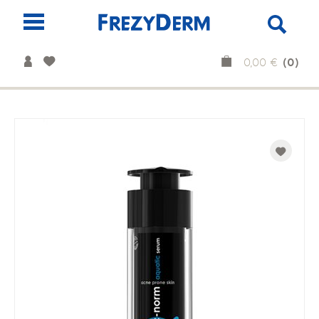
(0)
0,00 €