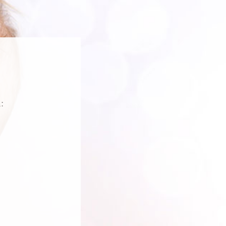
:
SCRUB
eeling-Gel, das für
 geeignet ist
 €
INKAUF