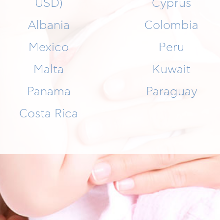
USD)
Cyprus
Albania
Colombia
Mexico
Peru
Malta
Kuwait
Panama
Paraguay
Costa Rica
HILFE
PFLEGEPRODUKTE FÜR KINDER
PRODUCT L
E FÜR DIE SCHWANGERSCHAFT
COMPANY