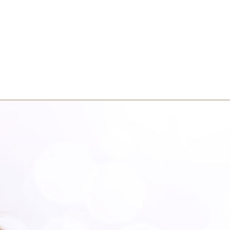
EIN WARENKORB
(0)
GERMAN (€)
0,00 €
GE
ANDERE PRODUKTE
BIETET AN
s. They offer deep cleansing and give a feeling of freshness
Anzeigen nach
Select