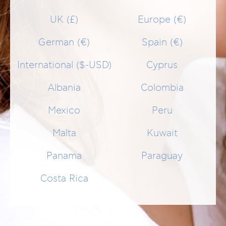
SCHNELLEINKAUF
UK (£)
Europe (€)
German (€)
Spain (€)
Anzeigen nach
Select
International ($-USD)
Cyprus
Albania
Colombia
NEWSLETTER
Mexico
Peru
Malta
Kuwait
Panama
Paraguay
Footer Menu PRODUCTS
Costa Rica
HILFE