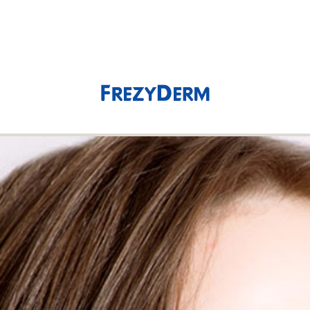
(0)
0,00 €
Lotion
Innovative Lotion gegen Haarausfall zur Stärkung des
schwachen Haares. Klinisch erforschte Produkte mit
FREZYDERM-Qualität.
Anzeigen nach
Select