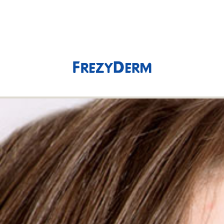
(0)
0,00 €
Empfindliche Haut
Designed to gently treat and restore sensitive skin and
Rosacea, FREZYDERM's sensitive skin care range is designed
to reduce irritation and redness. Available now.
Anzeigen nach
Select