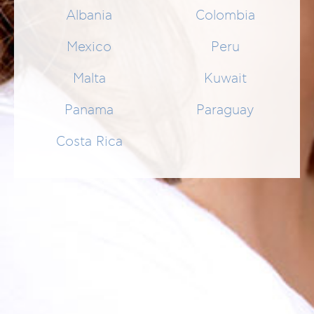
Albania
Colombia
SENSITIVE RED SKIN FACIAL CREAM
Mexico
Peru
Daily cream for the sensitive, reactive skin
Malta
Kuwait
27,99 €
SCHNELLEINKAUF
Panama
Paraguay
Costa Rica
Anzeigen nach
Select
NEWSLETTER