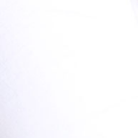
Footer Menu PRODUCTS
HILFE
ZAHLUNGEN
Cookie - Richtlinie
Wir verwenden Cookies, um die einwandfreie Funktion unserer Website
zu gewährleisten, Inhalte und Werbung zu personalisieren, Social
Media-Funktionen bereitzustellen und unseren Datenverkehr zu
analysieren. Wir informieren auch unsere Social Media-, Werbe- und
Analysepartner über Ihre Nutzung unserer Website. Lesen
Sie bitte die
Cookie-Richtlinie
.
FREE SHIPPING
Cookie - Einstellungen
IN ALL ORDERS OVER €70,00