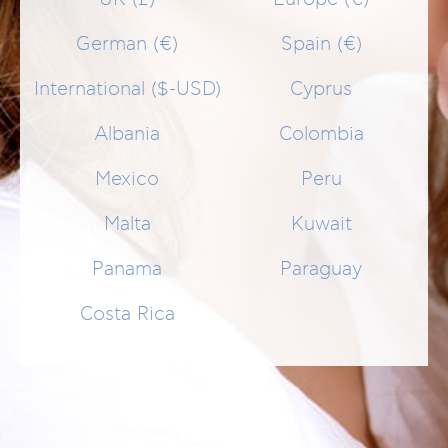
Anzeigen nach
Select
German (€)
Spain (€)
International ($-USD)
Cyprus
NEWSLETTER
Albania
Colombia
Mexico
Peru
Malta
Kuwait
Panama
Paraguay
Footer Menu PRODUCTS
Costa Rica
HILFE
ZAHLUNGEN