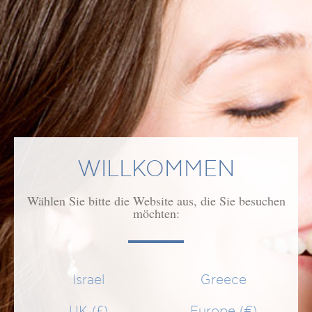
WILLKOMMEN
AC-NORM PEEL-OFF MASK
Wählen Sie bitte die Website aus, die Sie besuchen
Reinigende Maske für fettige und zu Akne neigende Haut
möchten:
21,50 €
SCHNELLEINKAUF
Israel
Greece
UK (£)
Europe (€)