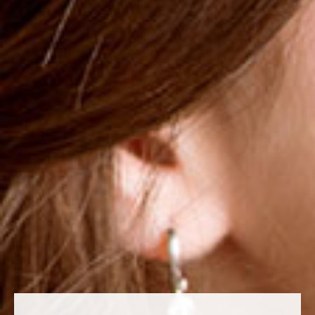
More
34,99 €
MENGE
1
IN DEN WARENKORB
GEEIGNET FÜR
ANWENDUNG
WIRKUNG/WIRKSTOFFE