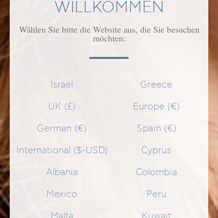
WILLKOMMEN
Wählen Sie bitte die Website aus, die Sie besuchen
ÄHNLICHE PRODUKTE
möchten:
Israel
Greece
UK (£)
Europe (€)
German (€)
Spain (€)
International ($-USD)
Cyprus
Albania
Colombia
Mexico
Peru
Malta
Kuwait