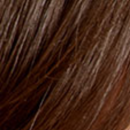
Augencreme
EYE CREAM
Verstärkt die Hautzellen um 111% *
Gluten frei
SKU : 427105
Die Anti-Falten-Creme strafft und regeneriert die Haut
um das Auge, spendet intensiv Feuchtigkeit und minimiert
Fältchen. Die aktiven Inhaltsstoffe verleihen der Haut
sofort ein hydratisiertes und straffes Gefühl und sorgen
für ein jugendliches Aussehen.
Dermatologisch und augenärztlich getestet.
*Phospholipids - Technical Data