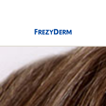
(0)
0,00 €