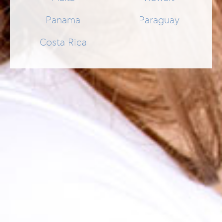
Panama
Paraguay
EYE BALM
Augenbalsam gegen dunkle Augenringe und Schwellungen
Costa Rica
24,50 €
SCHNELLEINKAUF
ÄHNLICHE