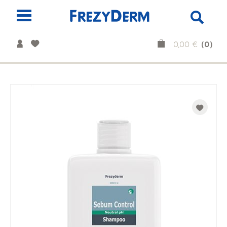
(0)
0,00 €