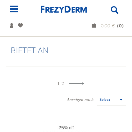
(0)
0,00 €
BIETET AN
1
2
Anzeigen nach
Select