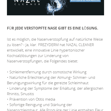
FÜR JEDE VERSTOPFTE NASE GIBT ES EINE LÖSUNG.
Ist es möglich, die Nasenverstopfung auf natürliche Weise
zu lösen? - Ja, klar. FREZYDERM hat NAZAL CLEANER
entwickelt, eine innovative Linie hypertonischer
Kochsalzlösungen zur Linderung von
Nasenverstopfungen, die Folgendes bietet:
• Schleimentfernung durch osmotische Wirkung
• Natürliche Erleichterung der Atmung• Schmier- und
Beruhigungswirkung für die gereizte Schleimhaut
• Linderung der Symptome der Erkältung, der allergischen
Rhinitis, Sinusitis
• Prävention von Otitis media
• Sofortige Reinigung und Stärkung der
Nasenschleimhaut. Alle Produkte der Linie enthalten Fleur