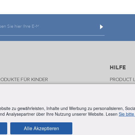
HILFE
PFLEGEPRODUKTE FÜR KINDER
PRODUCT L
E FÜR DIE SCHWANGERSCHAFT
COMPANY
EGE
FAQ
site zu gewährleisten, Inhalte und Werbung zu personalisieren, Soci
TION & INSEKTENSCHUTZ
VERSANDA
 und Analysepartner über Ihre Nutzung unserer Website. Lesen
Sie bitte
LLENDES NASENSPRAY
Alle Akzeptieren
E PFLEGE