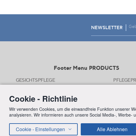
NEWSLETTER
Footer Menu PRODUCTS
GESICHTSPFLEGE
SONNENSCHUTZ
PRODUKT
Cookie - Richtlinie
KÖRPERPFLEGE
INTIMPFL
Wir verwenden Cookies, um die einwandfreie Funktion unserer Web
MÜNDLICHE PFLEGE
HYDRATA
analysieren. Wir informieren auch unsere Social Media-, Werbe-
HAARPFLEGE
ABSCHWE
Cookie - Einstellungen
Alle Ablehnen
BABYPFLEGE
SPEZIELL