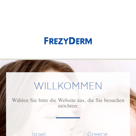
(0)
0,00 €
Error.
An error occurred while processing your request.
WILLKOMMEN
NEWSLETTER
Wählen Sie bitte die Website aus, die Sie besuchen
möchten:
Footer Menu PRODUCTS
Israel
Greece