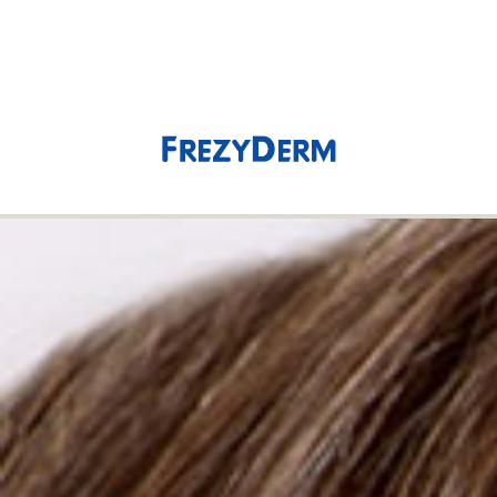
(0)
0,00 €