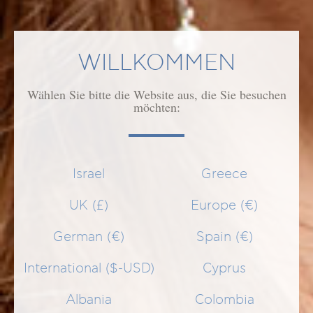
ANWENDUNG
WILLKOMMEN
WIRKUNG/WIRKSTOFFE
Wählen Sie bitte die Website aus, die Sie besuchen
möchten:
ÄHNLICHE PRODUKTE
Israel
Greece
UK (£)
Europe (€)
German (€)
Spain (€)
International ($-USD)
Cyprus
Albania
Colombia