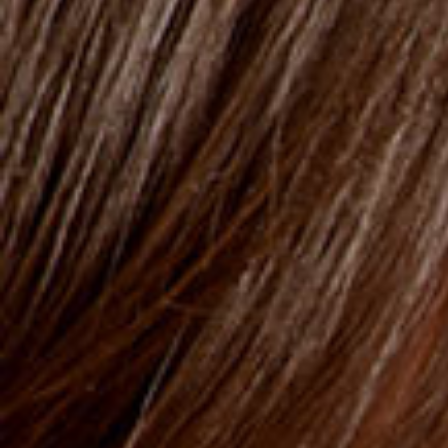
Babyshampoo
BABY SHAMPOO
Mit dem pH-Wert von 7,1 verursacht es keine Tränen und
kein Ziepen.
Ohne Farbstoffe
.
SKU : 422124
Das extra-milde Baby-Shampoo ist für die tägliche
Anwendung geeignet. Seine milde Formel bewahrt den
natürlichen Feuchtigkeitsgehalt von Haar und Haut. Es
brennt nicht in den Augen und ziept nicht. Die
enthaltenen Weizenproteine stärken die Haarstruktur
und sorgen dafür, dass das sich das Haar weich und
geschmeidig anfühlt. Das Kamillenextrakt wirkt
reizlindernd und entzündungshemmend. Es wurde