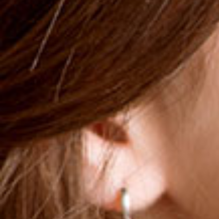
speziell für die Bedürfnisse der Säuglingshaut entwickelt
und unterstützt die Hautbarriere und den pH-Wert, um
den natürlichen Schutzmantel für die Gesundheit zarter
Babyhaut zu fördern.
Dermatologisch und augenärztlich getestet.
More
14,99 €
MENGE
1
IN DEN WARENKORB
GEEIGNET FÜR