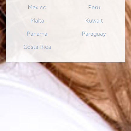
Mexico
Peru
Malta
Kuwait
Panama
Paraguay
Costa Rica
BABY CREAM
Schützende und Wasser abweisende Wundschutzcreme
16,99 €
SCHNELLEINKAUF