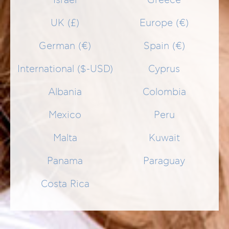
Israel
Greece
UK (£)
Europe (€)
German (€)
Spain (€)
International ($-USD)
Cyprus
Albania
Colombia
BABY SHAMPOO
Sanftes Shampoo für Babys
Mexico
Peru
Malta
Kuwait
14,99 €
SCHNELLEINKAUF
Panama
Paraguay
Costa Rica