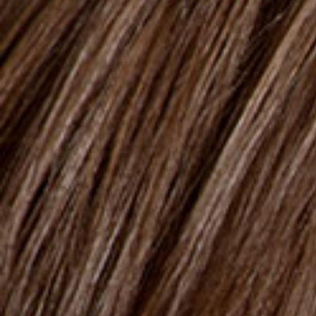
50ml
Verwöhnung
BABY A.B.C.C.
SKU : 422109
Das Öl wirkt weichmachend und ist zur Behandlung und
Linderung von Milchschorf geeignet. Die mit Vitamin E
angereicherte Formel verbessert die Funktion der