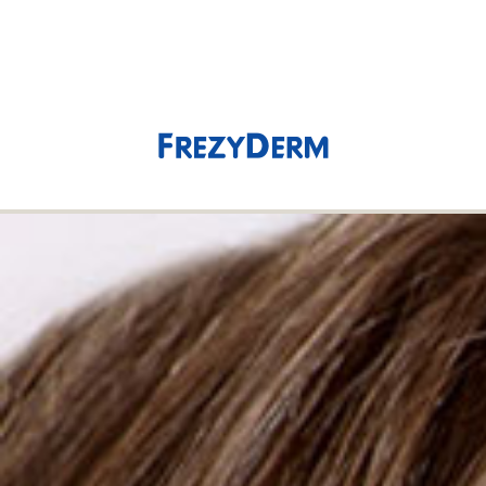
(0)
0,00 €