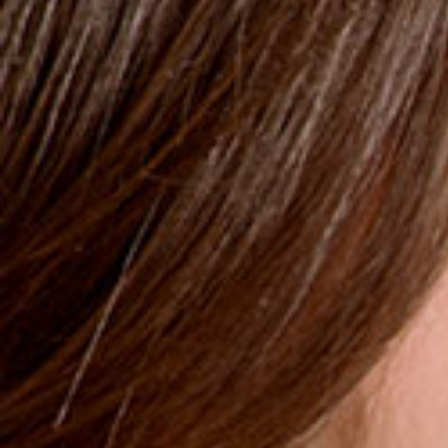
Babyhaut und behandelt die erste Erscheinungsform und
den Ursprung von Milchschorf. Zugleich erweicht und
pflegt es die betroffene Stelle der Kopfhaut. Das Öl
enthält reizlindernde und antiseptische Wirkstoffe und
wurde speziell zur Behandlung von Babyhaut entwickelt.
Dermatologisch getestet
More
17,50 €
MENGE
1
IN DEN WARENKORB
GEEIGNET FÜR