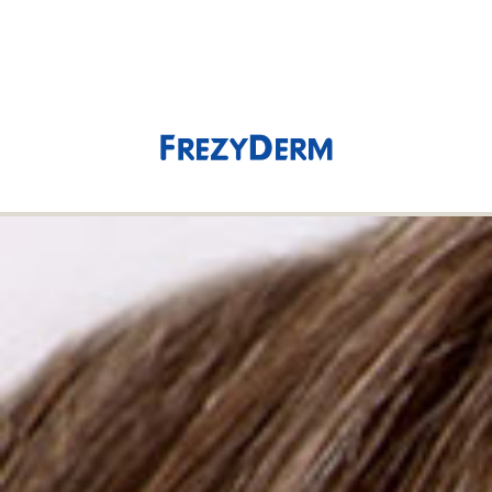
(0)
0,00 €