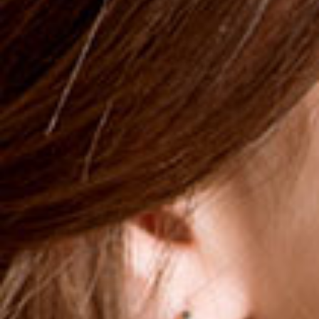
Dermatologisch getestet.
*In Vitro and Ex Vivo Protocol based on swabs provided
by volunteers diagnosed with Face Acne by a
Dermatologist.
More
14,99 €