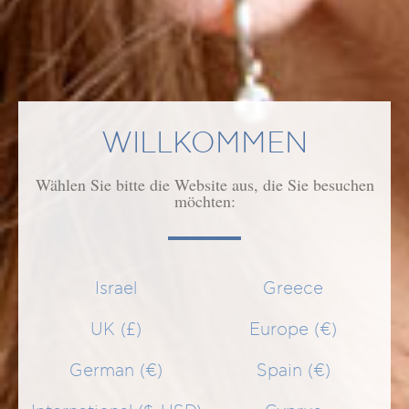
MENGE
1
IN DEN WARENKORB
WILLKOMMEN
GEEIGNET FÜR
Wählen Sie bitte die Website aus, die Sie besuchen
möchten:
ANWENDUNG
WIRKUNG/WIRKSTOFFE
Israel
Greece
UK (£)
Europe (€)
ÄHNLICHE PRODUKTE
German (€)
Spain (€)