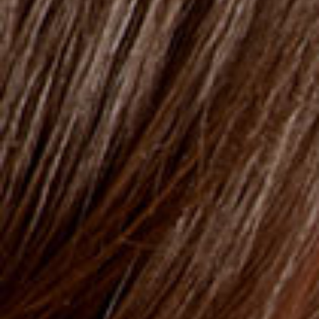
Gesichtsreinigung gegen Akne
AC-NORM ACTIVE CLEANSER
nicht komedogen.
SKU : 422837
Das milde reinigende Fluid wirkt gezielt bei unreiner oder
zu Akne neigender Haut Es entfernt und reinigt sanft
Make-up, reduziert überschüssigen Talg und eignet sich
zudem zur Anwendung während einer Aknetherapie.
<br><br>Die Formulierung ist mit Moringa-Peptiden
angereichert, die Akne vorbeugen, die Haut reinigen und
Schutz vor schädlichen Umwelteinfüssen bieten. Dank
der Multi-Hydrox-Säuren (AHA - BHA) wird
überschüssiger Talg reduziert und der Wirkstoff Deepsan
wirkt gegen Spannungen, Hautirritationen und
Hautrötungen.