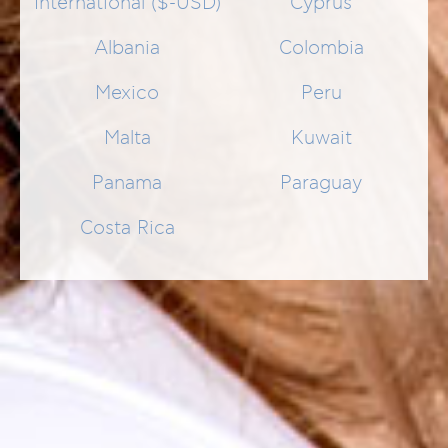
International ($-USD)
Cyprus
Albania
Colombia
Mexico
Peru
Malta
Kuwait
Panama
Paraguay
Costa Rica
AC-NORM ACTIVE FOAM PLUS
Reinigungsschaum, der die Haut sanft reinigt, ohne diese zu
reizen