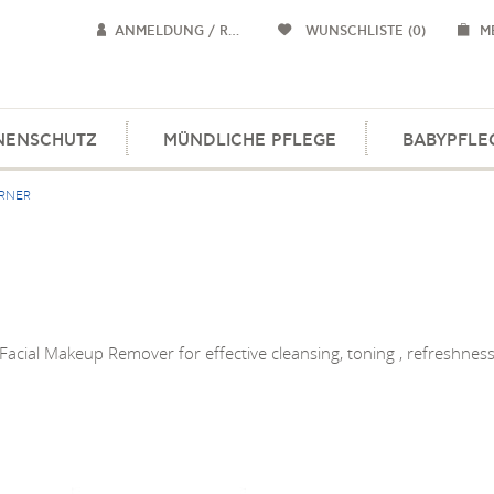
ANMELDUNG / REGISTRIERUNG
WUNSCHLISTE
(0)
M
NENSCHUTZ
MÜNDLICHE PFLEGE
BABYPFLE
RNER
Facial Makeup Remover for effective cleansing, toning , refreshnes