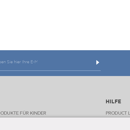
HILFE
PFLEGEPRODUKTE FÜR KINDER
PRODUCT L
E FÜR DIE SCHWANGERSCHAFT
COMPANY