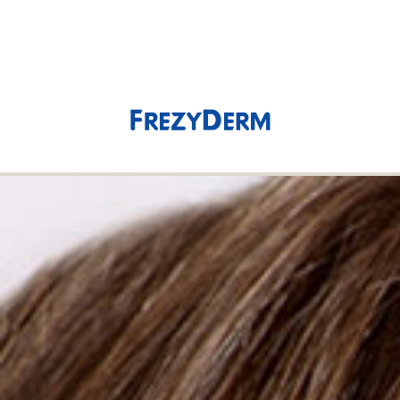
(0)
0,00 €