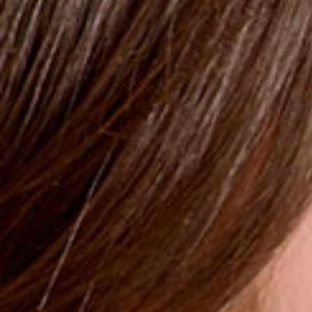
Dekolleté. Enthält ein dreifach kombiniertes Whitening
System und Sonnenschutz, mit neuartigen UVA-UVB-
Filtern. Beugt Verfärbungen und sonnenbedingten
Altersflecken, schwangerschaftsbedingten Flecken und
kosmetisch bedingten Unreinheiten vor.
Sicherheitsbewertung
More
29,50 €
MENGE
1
IN DEN WARENKORB