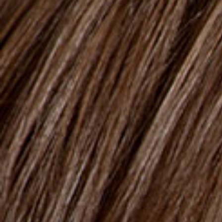
50ml
Aufhellung
SPOT END DAY CREAM SPF 15
Reduziert Verfärbungen bei 100 % der Probanden
Reduziert Flecken um 73 % (Feedback der Probanden)
SKU : 422852
Eine aufhellende Tagescreme für Gesicht, Hals und