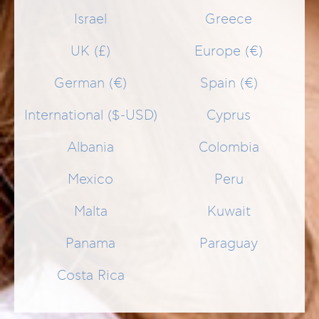
Israel
Greece
UK (£)
Europe (€)
German (€)
Spain (€)
International ($-USD)
Cyprus
Albania
Colombia
SPOT END NIGHT CREAM
Nachtcreme gegen Altersflecken mit Whitening-Effekt
Mexico
Peru
Malta
Kuwait
30,50 €
SCHNELLEINKAUF
Panama
Paraguay
Costa Rica