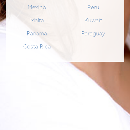
Mexico
Peru
19,99 €
Malta
Kuwait
SCHNELLEINKAUF
Panama
Paraguay
Anzeigen nach
Niedriger Preis (preisgünstig, günstiger Preis)
Costa Rica
NEWSLETTER
Footer Menu PRODUCTS