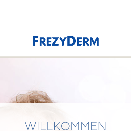
ANMELDUNG / REGISTRIERUNG
WUNSCHLISTE
(0)
M
NENSCHUTZ
MÜNDLICHE PFLEGE
BABYPFLE
WILLKOMMEN