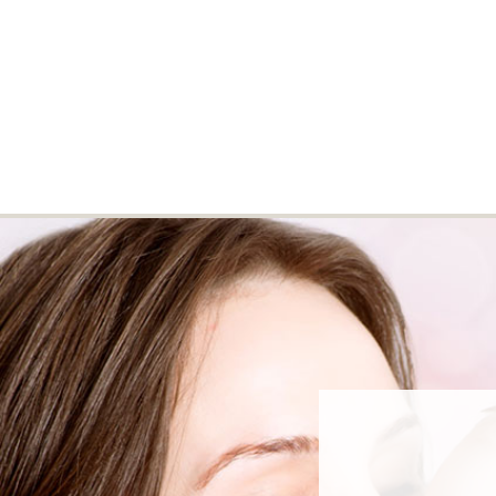
GESICHTSPFLEGE
KÖRPERPFLEGE
SON
HOME
/
DUSCHGEL
Duschgel
Duschgel