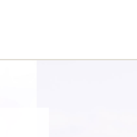
EIN WARENKORB
(0)
GERMAN (€)
0,00 €
GE
ANDERE PRODUKTE
BIETET AN