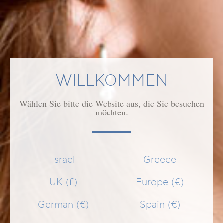
WILLKOMMEN
Wählen Sie bitte die Website aus, die Sie besuchen
möchten:
Kids Teeth Routine
Israel
Greece
20% OFF on our Kids Teeth Routine Bundle
F
UK (£)
Europe (€)
14,38 €
17,98 €
Original price
German (€)
Spain (€)
SCHNELLEINKAUF