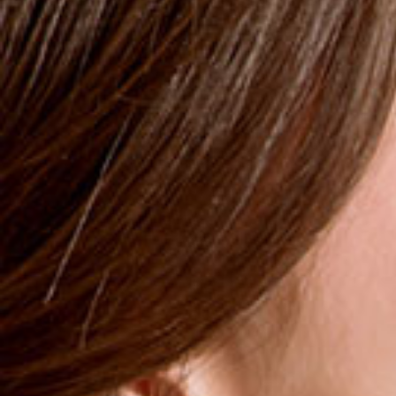
Sensitive Kids Shower Bath
More
19,99 €
Original price
28,49 €
MENGE
1
IN DEN WARENKORB
ÄHNLICHE PRODUKTE