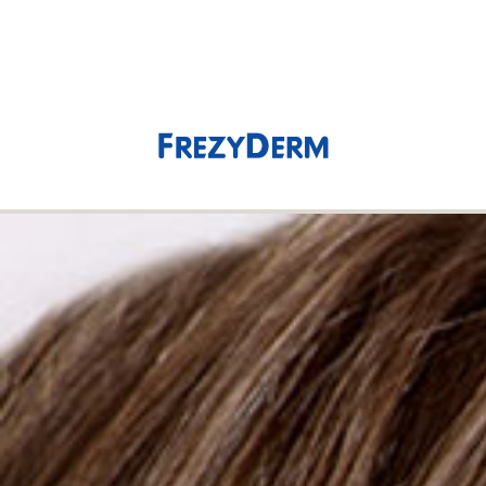
(0)
0,00 €