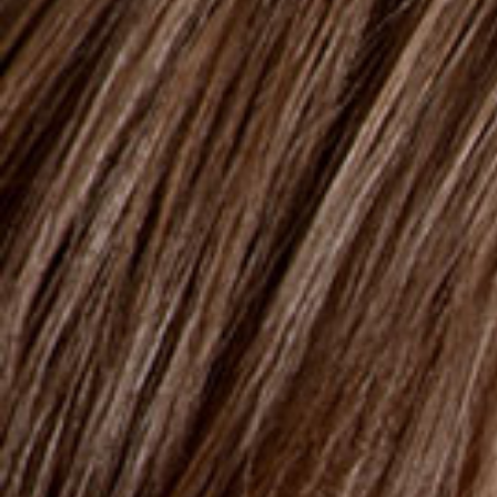
BIETET AN
Sensitive Kids Everyday Bath
Routine
SKU : 423003, 423004
50% OFF on
Sensitive Kids Body Milk
, when you purchase