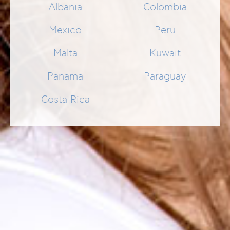
Albania
Colombia
Mexico
Peru
Malta
Kuwait
Panama
Paraguay
Costa Rica
BABY PERIORAL ΟΙΝΤΜΕΝΤ
Baby-Creme bei Hautausschlägen um den Mund-und
Nasenbereich
17,99 €
SCHNELLEINKAUF