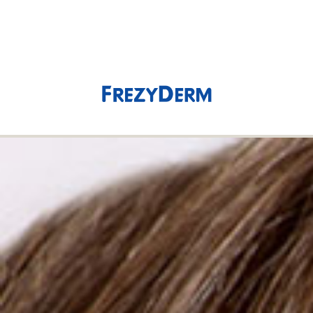
(0)
0,00 €