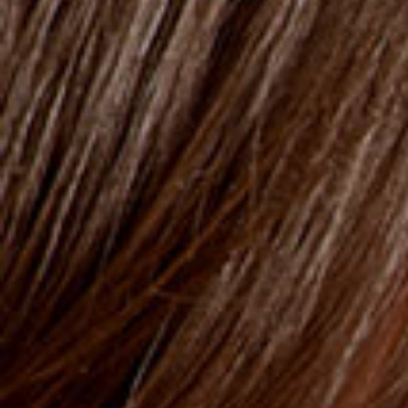
Baby-Zahngel
BABY GUMS GEL
Paraben-und seifenfrei, enthält keine Farb-und Duftstoffe
Gluten frei
CE-Produkt
SKU : 422117
Dieses weiche Gel wurde entwickelt, um zahnenden
Babys sofortige Linderung zu verschaffen. Die
einzigartige Zusammensetzung aus pflanzlichen
Inhaltsstoffen, darunter Nelke, Süßholz, Myrrhe und
Arnika, wirkt bei Babys während der Entwicklung ihrer
ersten Zähne beruhigend. Sie lindern zudem Schmerzen
und Unwohlsein, betäuben die betroffenen Stellen und
reduzieren das Anschwellen des Zahnfleisches sowie die
übermäßige Absonderung von Speichel. Das Gel hat