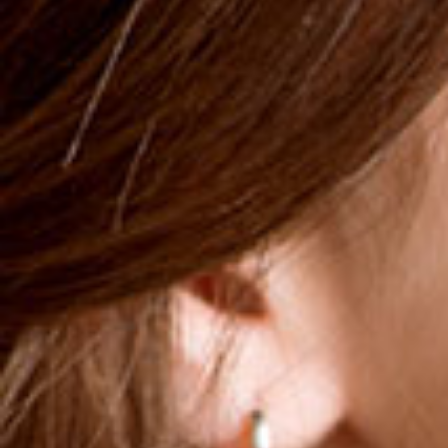
einen angenehmen Nelkengeschmack und wirkt
entzündungshemmend.Wird nicht durch Enzyme im
Mund und Speichel abgebaut
Reizt nicht die Mundschleimhaut
More
10,50 €
MENGE
1
IN DEN WARENKORB
Das Produkt ist in folgenden Ländern
nicht erhältlich:
.