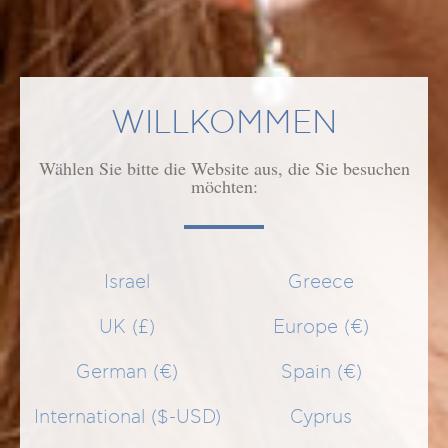
GEEIGNET FÜR
WILLKOMMEN
ANWENDUNG
Wählen Sie bitte die Website aus, die Sie besuchen
möchten:
WIRKUNG/WIRKSTOFFE
ÄHNLICHE PRODUKTE
Israel
Greece
UK (£)
Europe (€)
German (€)
Spain (€)
International ($-USD)
Cyprus