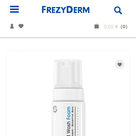
(0)
0,00 €